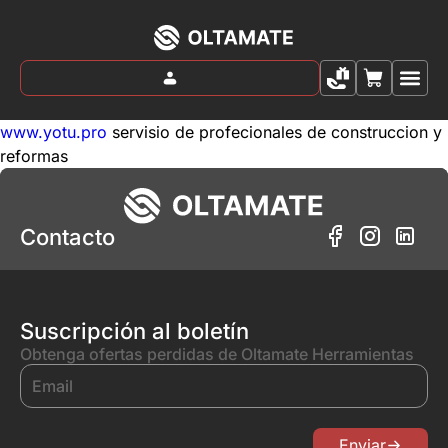
ALQUÍLALO Y
TRABAJA 
www.yotu.pro
servisio de profecionales de construccion y
reformas
Contacto
Suscripción al boletín
Obtenga ofertas perdidas de Oltamate Herramientas
Enviar